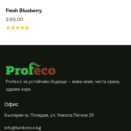
Fresh Blueberry
$
60.00
Оценено
на
5.00
от 5
Profeco за устойчиво бъдеще – жива земя, чиста храна,
здрави хора
Офис
България
гр. Пловдив, ул. Никола Петков 29
info@lumbreco.bg