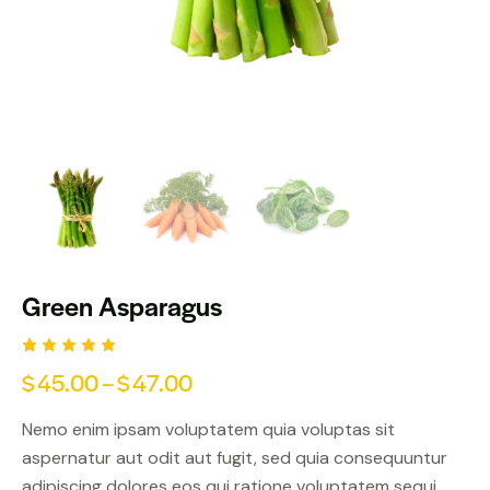
Green Asparagus
Оценен
1
$
45.00
–
$
47.00
5.00
от
5,
базирано
Nemo enim ipsam voluptatem quia voluptas sit
на
потребит
aspernatur aut odit aut fugit, sed quia consequuntur
елски
оценки
adipiscing dolores eos qui ratione voluptatem sequi