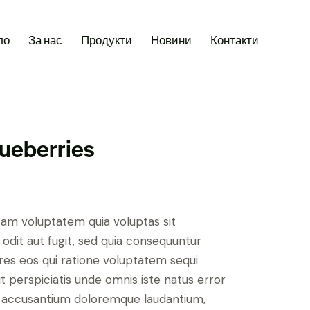
ло
За нас
Продукти
Новини
Контакти
lueberries
am voluptatem quia voluptas sit
odit aut fugit, sed quia consequuntur
ores eos qui ratione voluptatem sequi
t perspiciatis unde omnis iste natus error
m accusantium doloremque laudantium,