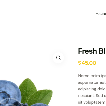
Нача
Fresh B
$
45.00
Nemo enim ips
aspernatur aut 
adipiscing dol
nesciunt. Sed u
sit voluptate