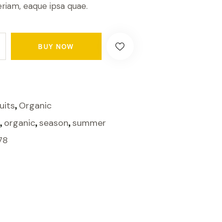
iam, eaque ipsa quae.
BUY NOW
,
uits
Organic
,
,
,
organic
season
summer
78