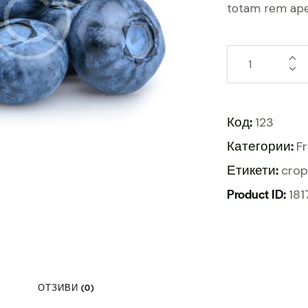
totam rem aper
Код:
123
Категории:
Fr
Етикети:
crop
Product ID:
181
ОТЗИВИ (0)