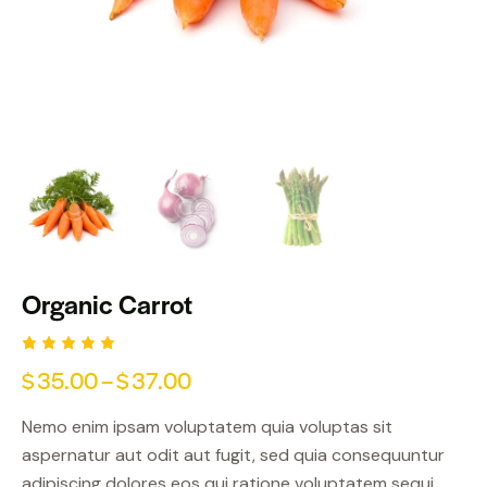
Organic Carrot
Оценен
1
$
35.00
–
$
37.00
5.00
от
5,
базирано
Nemo enim ipsam voluptatem quia voluptas sit
на
потребит
aspernatur aut odit aut fugit, sed quia consequuntur
елски
оценки
adipiscing dolores eos qui ratione voluptatem sequi