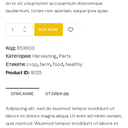
error sit voluptatem accusantium doloremque
laudantium, totam rem aperiam, eaque ipsa quae.
BUY NOW
Код:
853903
Категории:
,
Harvesting
Parts
Етикети:
,
,
,
crop
farm
food
healthy
Product ID:
18125
ОПИСАНИЕ
ОТЗИВИ (0)
Adipiscing elit, sed do eiusmod tempor incididunt ut
labore et dolore magna aliqua. Ut enim ad minim veniam,
quis nostrud. Wiusmod tempor incididunt ut labore et