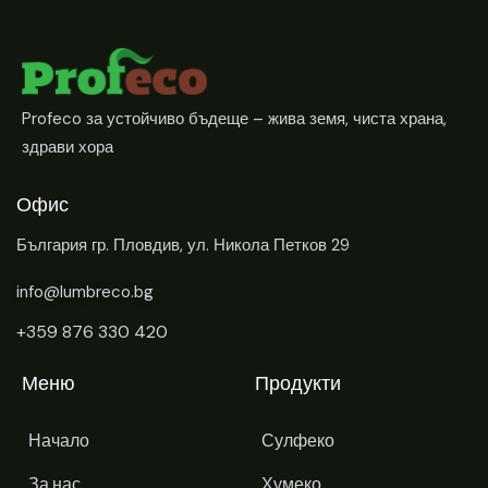
Profeco за устойчиво бъдеще – жива земя, чиста храна,
здрави хора
Офис
България
гр. Пловдив, ул. Никола Петков 29
info@lumbreco.bg
+359 876 330 420
Меню
Продукти
Начало
Сулфеко
За нас
Хумеко