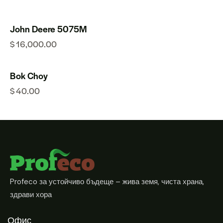
Оценено
на
5.00
John Deere 5075M
от 5
$
16,000.00
Bok Choy
$
40.00
Profeco за устойчиво бъдеще – жива земя, чиста храна,
здрави хора
Офис