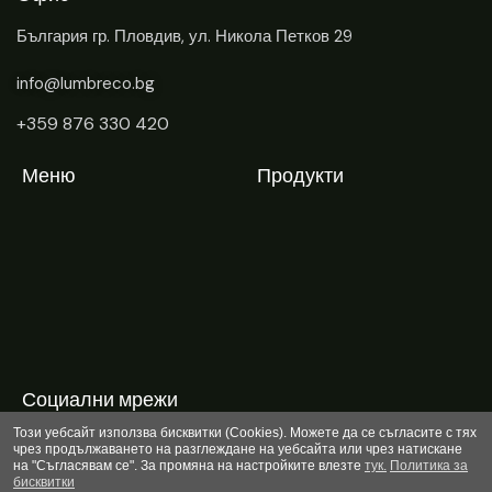
България
гр. Пловдив, ул. Никола Петков 29
info@lumbreco.bg
+359 876 330 420
Меню
Продукти
Социални мрежи
Този уебсайт използва бисквитки (Cookies). Можете да се съгласите с тях
Facebook
чрез продължаването на разглеждане на уебсайта или чрез натискане
на "Съгласявам се". За промяна на настройките влезте
тук.
Политика за
Instagram
бисквитки