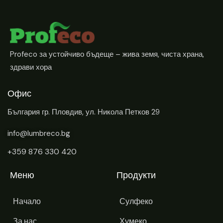
Profeco за устойчиво бъдеще – жива земя, чиста храна,
здрави хора
Офис
България
гр. Пловдив, ул. Никола Петков 29
info@lumbreco.bg
+359 876 330 420
Меню
Продукти
Начало
Сулфеко
За нас
Хумеко