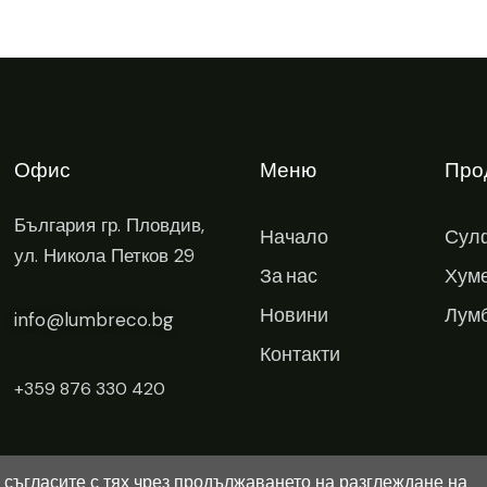
Офис
Меню
Про
България
гр. Пловдив,
Начало
Сул
ул. Никола Петков 29
За нас
Хум
Новини
Лум
info@lumbreco.bg
Контакти
+359 876 330 420
е съгласите с тях чрез продължаването на разглеждане на