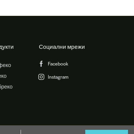
дукти
Социални мрежи
Facebook
феко
еко
Instagram
бреко