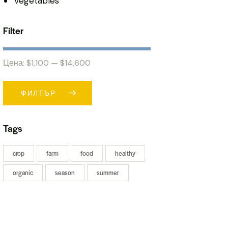
Vegetables
Filter
Цена:
$1,100
—
$14,600
ФИЛТЪР
Tags
crop
farm
food
healthy
organic
season
summer